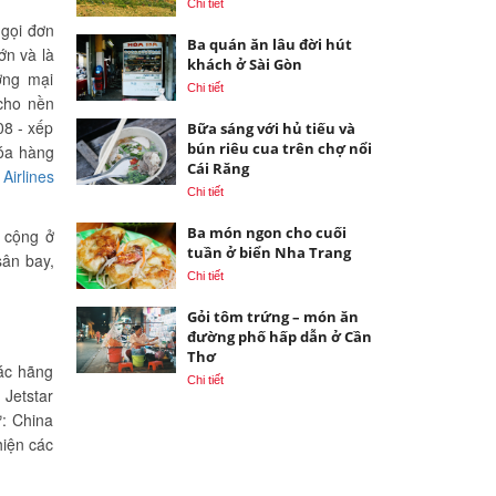
Chi tiết
 gọi đơn
Ba quán ăn lâu đời hút
ớn và là
khách ở Sài Gòn
ơng mại
Chi tiết
cho nền
08 - xếp
Bữa sáng với hủ tiếu và
bún riêu cua trên chợ nổi
hóa hàng
Cái Răng
Airlines
Chi tiết
Ba món ngon cho cuối
 cộng ở
tuần ở biển Nha Trang
sân bay,
Chi tiết
Gỏi tôm trứng – món ăn
đường phố hấp dẫn ở Cần
Thơ
Các hãng
Chi tiết
 Jetstar
ư: China
hiện các