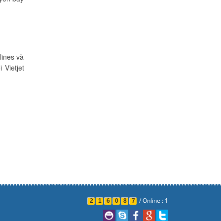
lines và
 Vietjet
/
Online : 1
2
1
6
0
8
7