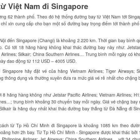
từ Việt Nam đi Singapore
ng 62 thành phố. Theo đó hệ thống đường bay từ Việt Nam tới Singa
Y chỉ xin cung cấp cho bạn một số đường bay trọng điểm tới thành phố
Nội đến Singapore (Changi) là khoảng 2.220 km. Thời gian bay bình 
. Có tới 18 hãng hàng không khai thác đường bay này như: Jetstar
re Airlines; Silkair; China Southern Airlines… Trung bình mỗi ngày có k
 này dao động từ 112 USD – 4005 USD.
ingapore hãy đặt vé của hãng Vietnam Airlines; Tiger Airways; Si
ông thông dụng và thường xuyên đưa ra mức giá vé rẻ nhất cho chặng 
 hãng hàng không như Jetstar Pacific Airlines; Vietnam Airlines; H1; 
irlines…; trung bình khoảng 30 chuyến bay mỗi ngày. Giá vé chặng bay
kair là hãng duy nhất khai thác đường bay thẳng từ Đà Nẵng đi Si
cách từ Tp Hồ Chí Minh đi Singapore là khoảng 1085 km theo đườ
khoảng hơn 2h bay. Từ Tp Hồ Chí Minh - Singapore được khai thác bởi
 Philippine Airlines; Jet Airways; China Southern Airlines… với 34 ch