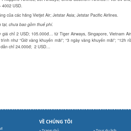
– 4002 USD.
 của các hãng Vietjet Air; Jetstar Asia; Jetstar Pacific Airlines.
n tại, chưa bao gồm thuế phí.
 giá chỉ 2 USD; 105.000đ… từ Tiger Airways, Singapore, Vietnam Air
ng trình như “Giờ vàng khuyến mãi”; “3 ngày vàng khuyến mãi”; “12h rồi
p dẫn chỉ 24.000đ; 2 USD…
VỀ CHÚNG TÔI
CM
» Trang chủ
» Tour du lịch