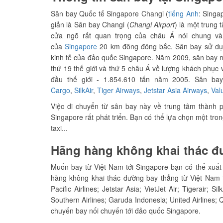
Sân bay Quốc tế Singapore Changi (
tiếng Anh
: Singa
giản là Sân bay Changi (
Changi Airport
) là một trung
cửa ngõ rất quan trọng của châu Á nói chung và
của
Singapore
20 km đông đông bắc. Sân bay sử dụn
kinh tế của đảo quốc Singapore. Năm 2009, sân bay n
thứ 19 thế giới và thứ 5 châu Á về lượng khách phụ
đầu thế giới - 1.854.610 tấn năm 2005. Sân ba
Cargo
,
SilkAir
,
Tiger Airways
,
Jetstar Asia Airways
,
Valu
Việc di chuyển từ sân bay này về trung tâm thành
Singapore rất phát triển. Bạn có thể lựa chọn một tr
taxi...
Hãng hàng không khai thác đư
Muốn bay từ Việt Nam tới Singapore bạn có thể xuất
hàng không khai thác đường bay thẳng từ Việt Nam tớ
Pacific Airlines; Jetstar Asia; VietJet Air; Tigerair;
Southern Airlines; Garuda Indonesia; United Airlines; 
chuyến bay nối chuyến tới đảo quốc Singapore.