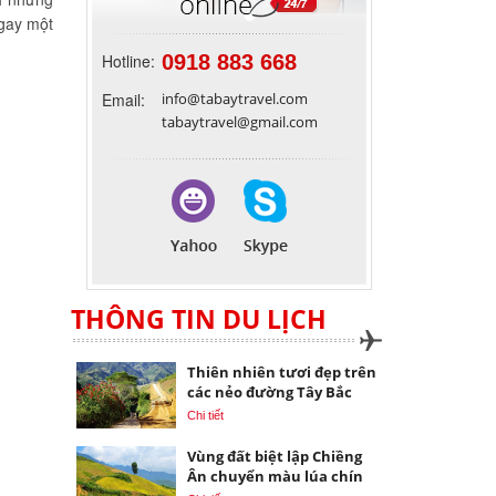
gay một
Hotline:
0918 883 668
Email:
info@tabaytravel.com
tabaytravel@gmail.com
THÔNG TIN DU LỊCH
Thiên nhiên tươi đẹp trên
các nẻo đường Tây Bắc
Chi tiết
Vùng đất biệt lập Chiềng
Ân chuyển màu lúa chín