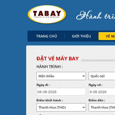
TRANG CHỦ
GIỚI THIỆU
VÉ M
ĐẶT VÉ MÁY BAY
HÀNH TRÌNH :
Ngày đi :
Ngày về :
Điểm khởi hành :
Điểm đến :