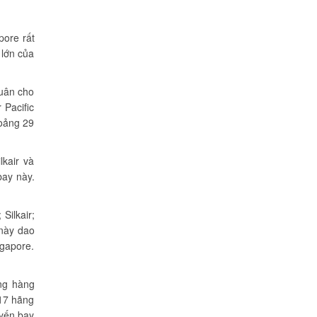
pore rất
 lớn của
quân cho
 Pacific
hoảng 29
lkair và
bay này.
Silkair;
 này dao
ngapore.
ng hàng
 17 hãng
uyến bay