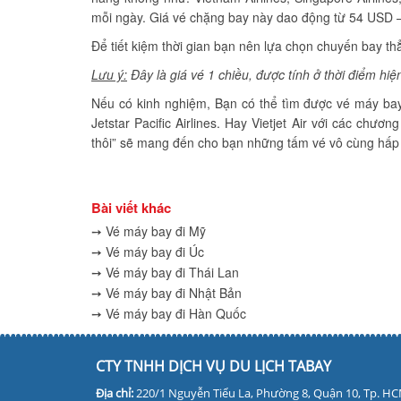
mỗi ngày. Giá vé chặng bay này dao động từ 54 USD 
Để tiết kiệm thời gian bạn nên lựa chọn chuyến bay thẳng
Lưu ý:
Đây là giá vé 1 chiều, được tính ở thời điểm hiệ
Nếu có kinh nghiệm, Bạn có thể tìm được vé máy bay
Jetstar Pacific Airlines. Hay Vietjet Air với các chươ
thôi” sẽ mang đến cho bạn những tấm vé vô cùng hấ
Bài viết khác
➙ Vé máy bay đi Mỹ
➙ Vé máy bay đi Úc
➙ Vé máy bay đi Thái Lan
➙ Vé máy bay đi Nhật Bản
➙ Vé máy bay đi Hàn Quốc
CTY TNHH DỊCH VỤ DU LỊCH TABAY
Địa chỉ:
220/1 Nguyễn Tiểu La, Phường 8, Quận 10, Tp. H