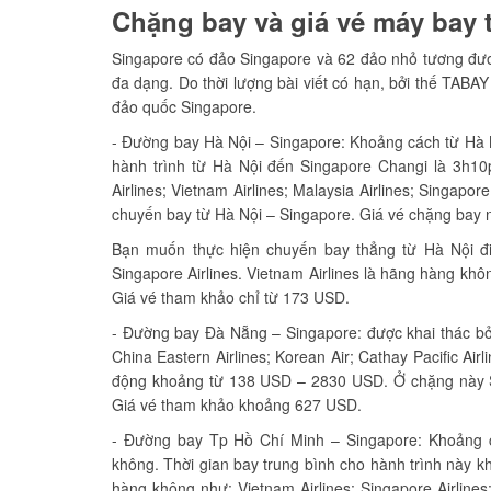
Chặng bay và giá vé máy bay 
Singapore có đảo Singapore và 62 đảo nhỏ tương đươ
đa dạng. Do thời lượng bài viết có hạn, bởi thế TABA
đảo quốc Singapore.
- Đường bay Hà Nội – Singapore: Khoảng cách từ Hà 
hành trình từ Hà Nội đến Singapore Changi là 3h10p
Airlines; Vietnam Airlines; Malaysia Airlines; Singapo
chuyến bay từ Hà Nội – Singapore. Giá vé chặng bay
Bạn muốn thực hiện chuyến bay thẳng từ Hà Nội đi S
Singapore Airlines. Vietnam Airlines là hãng hàng kh
Giá vé tham khảo chỉ từ 173 USD.
- Đường bay Đà Nẵng – Singapore: được khai thác bởi 8
China Eastern Airlines; Korean Air; Cathay Pacific A
động khoảng từ 138 USD – 2830 USD. Ở chặng này Sil
Giá vé tham khảo khoảng 627 USD.
- Đường bay Tp Hồ Chí Minh – Singapore: Khoảng 
không. Thời gian bay trung bình cho hành trình này 
hàng không như: Vietnam Airlines; Singapore Airlines;