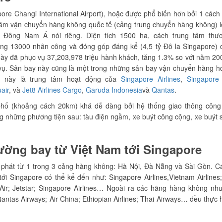
pore Changi International Airport), hoặc được phổ biến hơn bởi 1 cách
 tâm vận chuyển hàng không quốc tế (cảng trung chuyển hàng không) l
 Đông Nam Á nói riêng. Diện tích 1500 ha, cách trung tâm thư
g 13000 nhân công và đóng góp đáng kể (4,5 tỷ Đô la Singapore) 
ày đã phục vụ 37,203,978 triệu hành khách, tăng 1.3% so với năm 20
c vụ. Sân bay này cũng là một trong những sân bay vận chuyển hàng 
y này là trung tâm hoạt động của
Singapore Airlines
,
Singapore 
air
, và
Jet8 Airlines Cargo
,
Garuda Indonesia
và
Qantas
.
 phố (khoảng cách 20km) khá dễ dàng bởi hệ thống giao thông công
ong những phương tiện sau: tàu điện ngầm, xe buýt công cộng, xe buýt 
ờng bay từ Việt Nam tới Singapore
 phát từ 1 trong 3 cảng hàng không: Hà Nội, Đà Nẵng và Sài Gòn. 
i Singapore có thể kể đến như: Singapore Airlines,Vietnam Airlines;
 SilkAir; Jetstar; Singapore Airlines… Ngoài ra các hãng hàng không nh
Qantas Airways; Air China; Ethiopian Airlines; Thai Airways… đều thực 