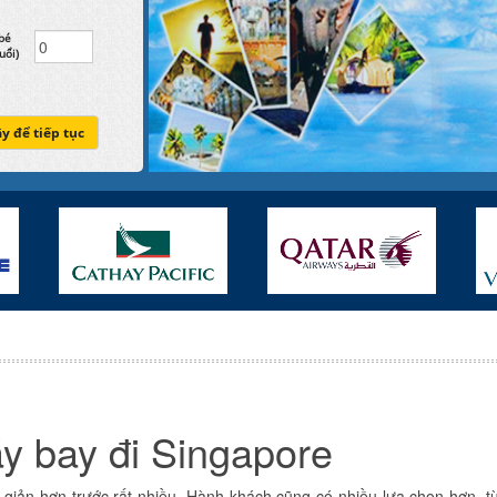
bé
uổi)
ây để tiếp tục
y bay đi Singapore
 giản hơn trước rất nhiều. Hành khách cũng có nhiều lựa chọn hơn, 