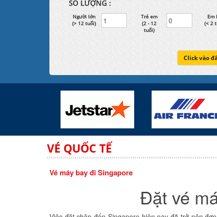
SỐ LƯỢNG :
Người lớn
Trẻ em
Em 
(> 12 tuổi)
(2 - 12
(< 2 t
tuổi)
Click vào đ
VÉ QUỐC TẾ
Vé máy bay đi Singapore
Đặt vé má
Việc đặt chân đến Singapore hiện nay đã trở nên đơn