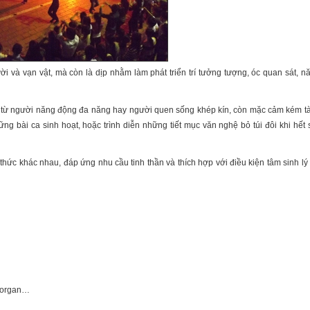
i và vạn vật, mà còn là dịp nhằm làm phát triển trí tưởng tượng, óc quan sát, n
i, từ người năng động đa năng hay người quen sống khép kín, còn mặc cảm kém tà
ững bài ca sinh hoạt, hoặc trình diễn những tiết mục văn nghệ bỏ túi đôi khi hết
 thức khác nhau, đáp ứng nhu cầu tinh thần và thích hợp với điều kiện tâm sinh lý
n organ…