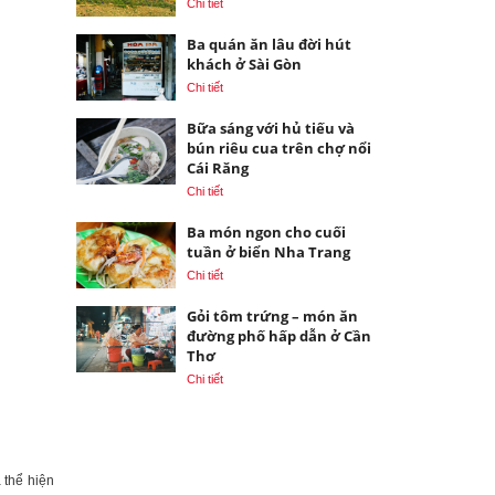
Chi tiết
Ba quán ăn lâu đời hút
khách ở Sài Gòn
Chi tiết
Bữa sáng với hủ tiếu và
bún riêu cua trên chợ nổi
Cái Răng
Chi tiết
Ba món ngon cho cuối
tuần ở biển Nha Trang
Chi tiết
Gỏi tôm trứng – món ăn
đường phố hấp dẫn ở Cần
Thơ
Chi tiết
 thể hiện