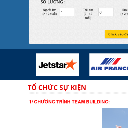
SỐ LƯỢNG :
Người lớn
Trẻ em
Em 
(> 12 tuổi)
(2 - 12
(< 2 t
tuổi)
Click vào đ
TỔ CHỨC SỰ KIỆN
1/ CHƯƠNG TRÌNH TEAM BUILDING: