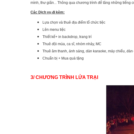
mình, thư giãn... Thông qua chương trình để tăng những tiếng 
Các Dịch vụ đi kèm:
Lựa chọn và thuê địa điểm tổ chức tiệc
Lên menu tiệc
Thiết kế+ in backdrop, trang trí
Thuê đội múa, ca sĩ, nhóm nhảy, MC
Thuê âm thanh, ánh sáng, dàn karaoke, máy chiếu, đà
Chuẩn bị + Mua quà tặng
3/ CHƯƠNG TRÌNH LỬA TRẠI