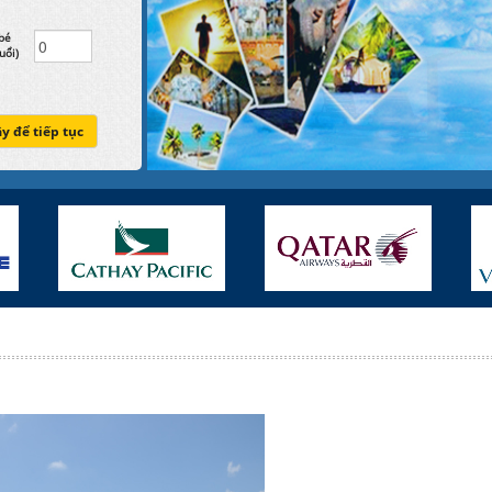
bé
uổi)
ây để tiếp tục