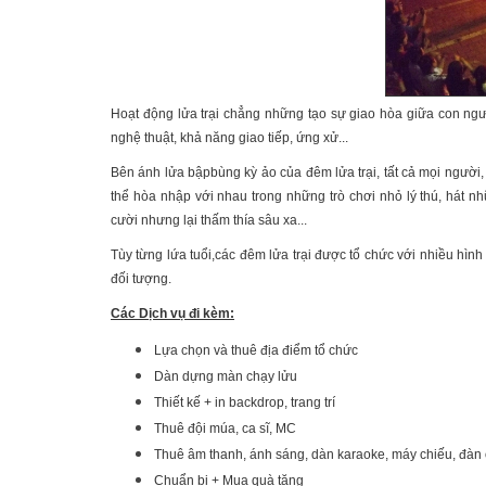
Hoạt động lửa trại chẳng những tạo sự giao hòa giữa con ngườ
nghệ thuật, khả năng giao tiếp, ứng xử...
Bên ánh lửa bậpbùng kỳ ảo của đêm lửa trại, tất cả mọi ngườ
thể hòa nhập với nhau trong những trò chơi nhỏ lý thú, hát nh
cười nhưng lại thấm thía sâu xa...
Tùy từng lứa tuổi,các đêm lửa trại được tổ chức với nhiều hình
đối tượng.
Các Dịch vụ đi kèm:
Lựa chọn và thuê địa điểm tổ chức
Dàn dựng màn chạy lửu
Thiết kế + in backdrop, trang trí
Thuê đội múa, ca sĩ, MC
Thuê âm thanh, ánh sáng, dàn karaoke, máy chiếu, đà
Chuẩn bị + Mua quà tặng