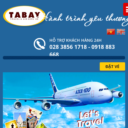
HỖ TRỢ KHÁCH HÀNG 24H
028 3856 1718 - 0918 883
668
ĐẶT VÉ