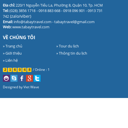
Địa chỉ:
220/1 Nguyễn Tiểu La, Phường 8, Quận 10, Tp. HCM
Tel:
(028) 3856 1718
- 0918 883 668 - 0918 096 901 - 0913 731
(zalo/viber)
742
Email:
info@tabaytravel.com - tabaytravel@gmail.com
Web:
www.tabaytravel.com
VỀ CHÚNG TÔI
» Trang chủ
» Tour du lịch
» Giới thiệu
» Thông tin du lịch
» Liên hệ
/
Online : 1
2
1
6
0
4
8
Designed by
Viet Wave