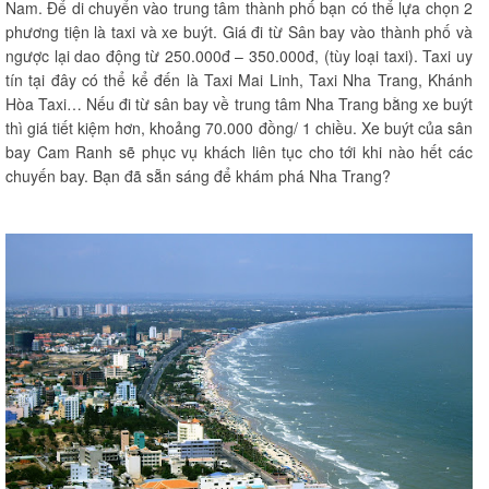
Nam. Để di chuyển vào trung tâm thành phố bạn có thể lựa chọn 2
phương tiện là taxi và xe buýt. Giá đi từ Sân bay vào thành phố và
ngược lại dao động từ 250.000đ – 350.000đ, (tùy loại taxi). Taxi uy
tín tại đây có thể kể đến là Taxi Mai Linh, Taxi Nha Trang, Khánh
Hòa Taxi… Nếu đi từ sân bay về trung tâm Nha Trang bằng xe buýt
thì giá tiết kiệm hơn, khoảng 70.000 đồng/ 1 chiều. Xe buýt của sân
bay Cam Ranh sẽ phục vụ khách liên tục cho tới khi nào hết các
chuyến bay. Bạn đã sẵn sáng để khám phá Nha Trang?