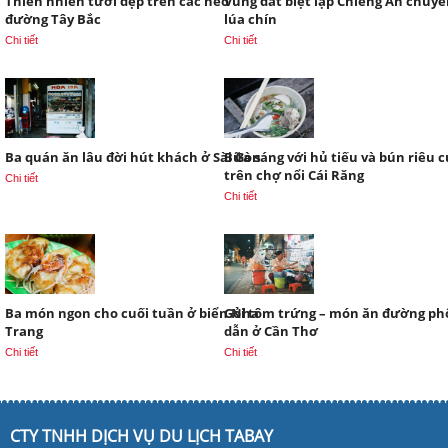
Thiên nhiên tươi đẹp trên các nẻo
Vùng đất biệt lập Chiềng Ân chuy
đường Tây Bắc
lúa chín
Chi tiết
Chi tiết
Ba quán ăn lâu đời hút khách ở Sài Gòn
Bữa sáng với hủ tiếu và bún riêu 
trên chợ nổi Cái Răng
Chi tiết
Chi tiết
Ba món ngon cho cuối tuần ở biển Nha
Gỏi tôm trứng – món ăn đường ph
Trang
dẫn ở Cần Thơ
Chi tiết
Chi tiết
CTY TNHH DỊCH VỤ DU LỊCH TABAY