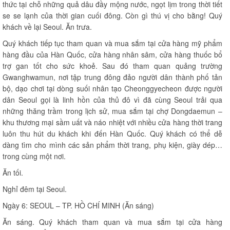
thức tại chỗ những quả dâu đầy mộng nước, ngọt lịm trong thời tiết
se se lạnh của thời gian cuối đông. Còn gì thú vị cho bằng! Quý
khách về lại Seoul. Ăn trưa.
Quý khách tiếp tục tham quan và mua sắm tại cửa hàng mỹ phẩm
hàng đầu của Hàn Quốc, cửa hàng nhân sâm, cửa hàng thuốc bổ
trợ gan tốt cho sức khoẻ. Sau đó tham quan quảng trường
Gwanghwamun, nơi tập trung đông đảo người dân thành phố tản
bộ, dạo chơi tại dòng suối nhân tạo Cheonggyecheon được người
dân Seoul gọi là linh hồn của thủ đô vì đã cùng Seoul trải qua
những thăng trầm trong lịch sử, mua sắm tại chợ Dongdaemun –
khu thương mại sầm uất và náo nhiệt với nhiều cửa hàng thời trang
luôn thu hút du khách khi đến Hàn Quốc. Quý khách có thể dễ
dàng tìm cho mình các sản phẩm thời trang, phụ kiện, giày dép…
trong cùng một nơi.
Ăn tối.
Nghỉ đêm tại Seoul.
Ngày 6: SEOUL – TP. HỒ CHÍ MINH (Ăn sáng)
Ăn sáng. Quý khách tham quan và mua sắm tại cửa hàng