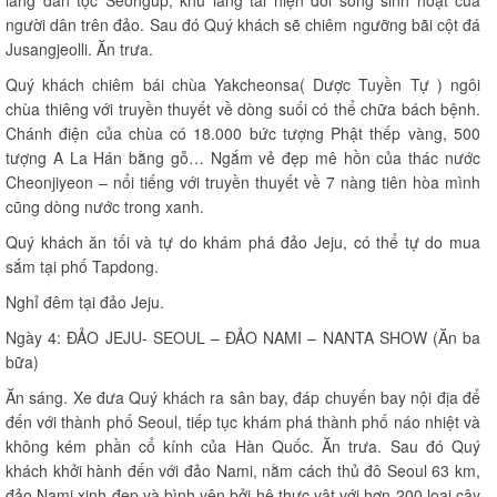
làng dân tộc Seongup, khu làng tái hiện đời sống sinh hoạt của
người dân trên đảo. Sau đó Quý khách sẽ chiêm ngưỡng bãi cột đá
Jusangjeolli. Ăn trưa.
Quý khách chiêm bái chùa Yakcheonsa( Dược Tuyền Tự ) ngôi
chùa thiêng với truyền thuyết về dòng suối có thể chữa bách bệnh.
Chánh điện của chùa có 18.000 bức tượng Phật thếp vàng, 500
tượng A La Hán bằng gỗ… Ngắm vẻ đẹp mê hồn của thác nước
Cheonjiyeon – nổi tiếng với truyền thuyết về 7 nàng tiên hòa mình
cũng dòng nước trong xanh.
Quý khách ăn tối và tự do khám phá đảo Jeju, có thể tự do mua
sắm tại phố Tapdong.
Nghỉ đêm tại đảo Jeju.
Ngày 4: ĐẢO JEJU- SEOUL – ĐẢO NAMI – NANTA SHOW (Ăn ba
bữa)
Ăn sáng. Xe đưa Quý khách ra sân bay, đáp chuyến bay nội địa để
đến với thành phố Seoul, tiếp tục khám phá thành phố náo nhiệt và
không kém phần cổ kính của Hàn Quốc. Ăn trưa. Sau đó Quý
khách khởi hành đến với đảo Nami, nằm cách thủ đô Seoul 63 km,
đảo Nami xinh đẹp và bình yên bởi hệ thực vật với hơn 200 loại cây