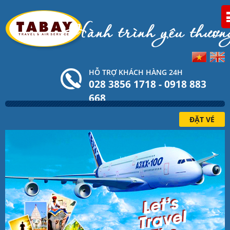
HỖ TRỢ KHÁCH HÀNG 24H
028 3856 1718 - 0918 883
668
ĐẶT VÉ