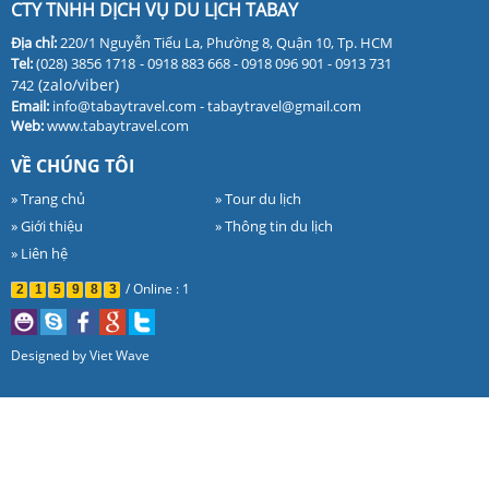
CTY TNHH DỊCH VỤ DU LỊCH TABAY
Địa chỉ:
220/1 Nguyễn Tiểu La, Phường 8, Quận 10, Tp. HCM
Tel:
(028) 3856 1718
- 0918 883 668 - 0918 096 901 - 0913 731
(zalo/viber)
742
Email:
info@tabaytravel.com - tabaytravel@gmail.com
Web:
www.tabaytravel.com
VỀ CHÚNG TÔI
» Trang chủ
» Tour du lịch
» Giới thiệu
» Thông tin du lịch
» Liên hệ
/
Online : 1
2
1
5
9
8
3
Designed by
Viet Wave