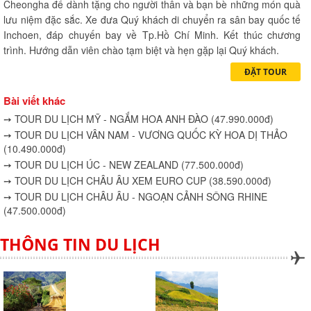
Cheongha để dành tặng cho người thân và bạn bè những món quà
lưu niệm đặc sắc. Xe đưa Quý khách di chuyển ra sân bay quốc tế
Inchoen, đáp chuyến bay về Tp.Hồ Chí Minh. Kết thúc chương
trình. Hướng dẫn viên chào tạm biệt và hẹn gặp lại Quý khách.
ĐẶT TOUR
Bài viết khác
➙ TOUR DU LỊCH MỸ - NGẮM HOA ANH ĐÀO (47.990.000đ)
➙ TOUR DU LỊCH VÂN NAM - VƯƠNG QUỐC KỲ HOA DỊ THẢO
(10.490.000đ)
➙ TOUR DU LỊCH ÚC - NEW ZEALAND (77.500.000đ)
➙ TOUR DU LỊCH CHÂU ÂU XEM EURO CUP (38.590.000đ)
➙ TOUR DU LỊCH CHÂU ÂU - NGOẠN CẢNH SÔNG RHINE
(47.500.000đ)
THÔNG TIN DU LỊCH