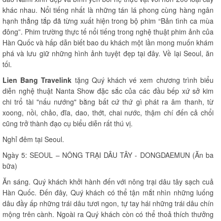
khác nhau. Nổi tiếng nhất là những tán lá phong cùng hàng ngân
hạnh thẳng tắp đã từng xuất hiện trong bộ phim “Bản tình ca mùa
đông”. Phim trường thực tế nổi tiếng trong nghệ thuật phim ảnh của
Hàn Quốc và hấp dẫn biết bao du khách một lần mong muốn khám
phá và lưu giữ những hình ảnh tuyệt đẹp tại đây. Về lại Seoul, ăn
tối.
Lien Bang Travelink
tặng Quý khách vé xem chương trình biểu
diễn nghệ thuật Nanta Show đặc sắc của các đầu bếp xứ sở kim
chi trổ tài "nấu nướng" bằng bất cứ thứ gì phát ra âm thanh, từ
xoong, nồi, chảo, đĩa, dao, thớt, chai nước, thậm chí đến cả chổi
cũng trở thành đạo cụ biểu diễn rất thú vị.
Nghỉ đêm tại Seoul.
Ngày 5: SEOUL – NÔNG TRẠI DÂU TÂY - DONGDAEMUN (Ăn ba
bữa)
Ăn sáng. Quý khách khởi hành đến với nông trại dâu tây sạch cuả
Hàn Quốc. Đến đây, Quý khách có thể tận mắt nhìn những luống
dâu đầy ấp những trái dâu tươi ngon, tự tay hái những trái dâu chín
mộng trên cành. Ngoài ra Quý khách còn có thể thoả thích thưởng