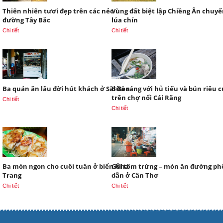
Thiên nhiên tươi đẹp trên các nẻo
Vùng đất biệt lập Chiềng Ân chuy
đường Tây Bắc
lúa chín
Chi tiết
Chi tiết
Ba quán ăn lâu đời hút khách ở Sài Gòn
Bữa sáng với hủ tiếu và bún riêu 
trên chợ nổi Cái Răng
Chi tiết
Chi tiết
Ba món ngon cho cuối tuần ở biển Nha
Gỏi tôm trứng – món ăn đường ph
Trang
dẫn ở Cần Thơ
Chi tiết
Chi tiết