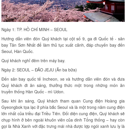
Ngày 1: TP. HỒ CHÍ MINH – SEOUL
Hướng dẫn viên đón Quý khách tại cột số 9, ga đi Quốc tế - sân
bay Tân Sơn Nhất để làm thủ tục xuất cảnh, đáp chuyến bay đến
Seoul, Hàn Quốc.
Quý khách nghỉ đêm trên máy bay.
Ngày 2: SEOUL – ĐẢO JEJU (Ăn ba bữa)
Đến sân bay quốc tế Incheon, xe và hướng dẫn viên đón và đưa
Quý khách đi ăn sáng, thưởng thức một trong những món ăn
truyền thống Hàn Quốc - mì Udon.
Sau khi ăn sáng, Quý khách tham quan Cung điện Hoàng gia
Gyeongbok tọa lạc ở phía bắc Seoul và là một trong năm cung điện
lớn nhất của triều đại Triều Tiên. Đối diện cung điện, Quý khách sẽ
chụp hình ở bên ngoài khuôn viên của dinh Tổng thống – hay còn
gọi là Nhà Xanh với đặc trưng mái nhà được lợp ngói xanh lưu ly là