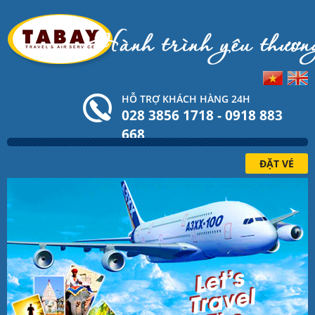
HỖ TRỢ KHÁCH HÀNG 24H
028 3856 1718 - 0918 883
668
ĐẶT VÉ