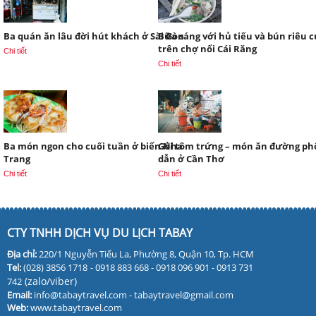
Ba quán ăn lâu đời hút khách ở Sài Gòn
Bữa sáng với hủ tiếu và bún riêu 
trên chợ nổi Cái Răng
Chi tiết
Chi tiết
Ba món ngon cho cuối tuần ở biển Nha
Gỏi tôm trứng – món ăn đường ph
Trang
dẫn ở Cần Thơ
Chi tiết
Chi tiết
CTY TNHH DỊCH VỤ DU LỊCH TABAY
Địa chỉ:
220/1 Nguyễn Tiểu La, Phường 8, Quận 10, Tp. HCM
Tel:
(028) 3856 1718
- 0918 883 668 - 0918 096 901 - 0913 731
(zalo/viber)
742
Email:
info@tabaytravel.com - tabaytravel@gmail.com
Web:
www.tabaytravel.com