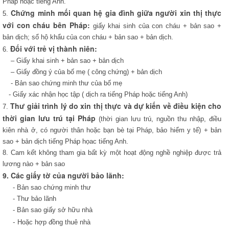
Pháp hoặc tiếng Anh.
Chứng minh mối quan hệ gia đình giữa người xin thị thực
5.
với con cháu bên Pháp:
giấy khai sinh của con cháu + bản sao +
bản dịch; sổ hộ khẩu của con cháu + bản sao + bản dịch.
Đối với trẻ vị thành niên:
6.
– Giấy khai sinh + bản sao + bản dịch
– Giấy đồng ý của bố mẹ ( công chứng) + bản dịch
- Bản sao chứng minh thư của bố mẹ
- Giấy xác nhận học tập ( dịch ra tiếng Pháp hoặc tiếng Anh)
Thư giải trình lý do xin thị thực và dự kiến về điều kiện cho
7.
thời gian lưu trú tại Pháp
(thời gian lưu trú, nguồn thu nhập, điều
kiên nhà ở, có người thân hoặc bạn bè tại Pháp, bảo hiểm y tế) + bản
sao + bản dịch tiếng Pháp họac tiếng Anh.
8. Cam kết không tham gia bất kỳ một hoạt động nghề nghiệp được trả
lương nào + bản sao
9. Các giấy tờ của người bảo lãnh:
- Bản sao chứng minh thư
- Thư bảo lãnh
- Bản sao giấy sở hữu nhà
-
Hoặc hợp đồng thuê nhà