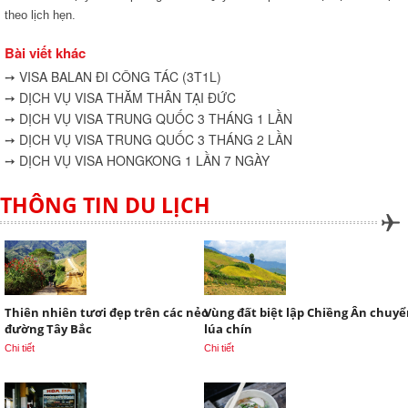
theo lịch hẹn.
Bài viết khác
➙ VISA BALAN ĐI CÔNG TÁC (3T1L)
➙ DỊCH VỤ VISA THĂM THÂN TẠI ĐỨC
➙ DỊCH VỤ VISA TRUNG QUỐC 3 THÁNG 1 LẦN
➙ DỊCH VỤ VISA TRUNG QUỐC 3 THÁNG 2 LẦN
➙ DỊCH VỤ VISA HONGKONG 1 LẦN 7 NGÀY
THÔNG TIN DU LỊCH
Thiên nhiên tươi đẹp trên các nẻo
Vùng đất biệt lập Chiềng Ân chuy
đường Tây Bắc
lúa chín
Chi tiết
Chi tiết