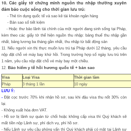
10. Các giấy tờ chứng minh nguồn thu nhập thường xuyên
đảm bảo cuộc sống cho thời gian lưu trú:
- Thẻ tín dụng quốc tế và sao kê tài khoản ngân hàng
- Bản sao sổ tiết kiệm
- Hoặc thư bảo lãnh tài chính của một người đang sinh sống tại Pháp,
kèm theo các giấy tờ thể hiện nguồn thu nhập: bảng thuế thu nhập gần
nhất, bảng lương ba tháng gần nhất, thu nhập từ bất động sản
11.
Nếu người xin thị thực muốn lưu trú tại Pháp dưới 12 tháng, yêu cầu
nộp đặt chỗ vé máy bay khứ hồi. Trong trường hợp số ngày lưu trú trên
1 năm, yêu cầu nộp đặt chỗ vé máy bay một chiều.
Bảo hiểm y tế hồi hương quốc tế + bản sao
12.
Visa
Loại Visa
Thời gian làm
Pháp
3 tháng 1 lần
10 ngày
LƯU Ý:
-
Đặt cọc trước 70% khi nhận hồ sơ, sau khi đậu visa thu nốt 30% còn
lại.
-
Không xuất hóa đơn VAT.
-
Hồ sơ bị lãnh sự quán từ chối hoặc không cấp visa thì Quý khách sẽ
mất tiền nộp Lãnh sự, phí dịch vụ, phí hồ sơ.
-
Nếu Lãnh sự yêu cầu phỏng vấn thì Quý khách phải có mặt tại Lãnh sự