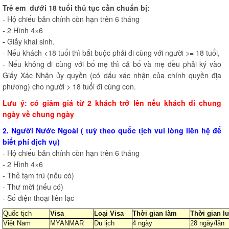
Trẻ em dưới 18 tuổi
thủ tục cần chuẩn bị:
- Hộ chiếu bản chính còn hạn trên 6 tháng
- 2 Hình 4×6
-
Giấy khai sinh.
- Nếu khách <18 tuổi thì bắt buộc phải đi cùng với người >= 18 tuổi,
- Nếu không đi cùng với bố mẹ thì cả bố và mẹ đều phải ký vào
Giấy Xác Nhận ủy quyền (có dấu xác nhận của chính quyền địa
phương) cho người > 18 tuổi đi cùng con.
Lưu ý:
có giảm giá từ 2 khách trở lên nếu khách đi chung
ngày về chung ngày
2. Người Nước Ngoài ( tuỳ theo quốc tịch vui lòng liên hệ để
biết phí dịch vụ)
- Hộ chiếu bản chính còn hạn trên 6 tháng
- 2 Hình 4×6
- Thẻ tạm trú (nếu có)
- Thư mời (nếu có)
- Số điện thoại liên lạc
Quốc tịch
Visa
Loại Visa
Thời gian làm
Thời gian lư
Việt Nam
MYANMAR
Du lịch
4 ngày
28 ngày/lần