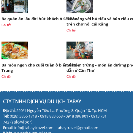
Ba quán ăn lâu đời hút khách ở Sài Gòn
Bữa sáng với hủ tiếu và bún riêu 
trên chợ nổi Cái Răng
Chi tiết
Chi tiết
Ba món ngon cho cuối tuần ở biển Nha
Gỏi tôm trứng – món ăn đường ph
Trang
dẫn ở Cần Thơ
Chi tiết
Chi tiết
CTY TNHH DỊCH VỤ DU LỊCH TABAY
Địa chỉ:
220/1 Nguyễn Tiểu La, Phường 8, Quận 10, Tp. HCM
Tel:
(028) 3856 1718
- 0918 883 668 - 0918 096 901 - 0913 731
(zalo/viber)
742
Email:
info@tabaytravel.com - tabaytravel@gmail.com