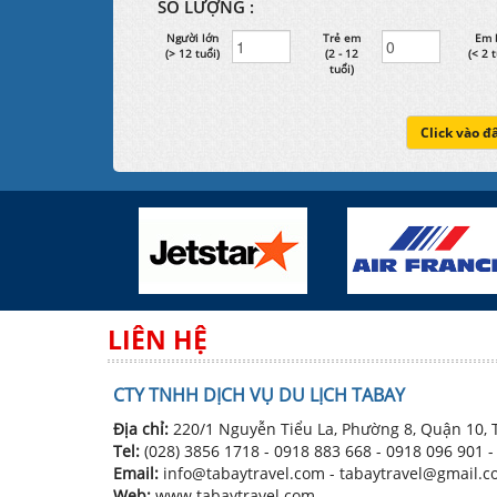
SỐ LƯỢNG :
Người lớn
Trẻ em
Em 
(> 12 tuổi)
(2 - 12
(< 2 t
tuổi)
Click vào đ
LIÊN HỆ
CTY TNHH DỊCH VỤ DU LỊCH TABAY
Địa chỉ:
220/1 Nguyễn Tiểu La, Phường 8, Quận 10,
Tel:
(028) 3856 1718
- 0918 883 668 - 0918 096 901 
Email:
info@tabaytravel.com - tabaytravel@gmail.
Web:
www.tabaytravel.com