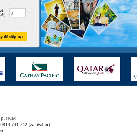
bé
uổi)
ây để tiếp tục
 Tp. HCM
- 0913 731 742
(zalo/viber)
com