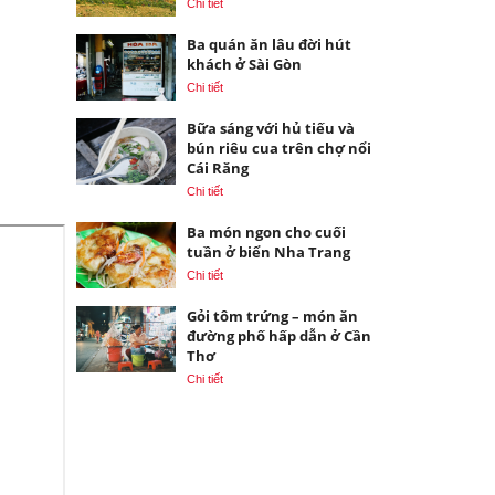
Chi tiết
Ba quán ăn lâu đời hút
khách ở Sài Gòn
Chi tiết
Bữa sáng với hủ tiếu và
bún riêu cua trên chợ nổi
Cái Răng
Chi tiết
Ba món ngon cho cuối
tuần ở biển Nha Trang
Chi tiết
Gỏi tôm trứng – món ăn
đường phố hấp dẫn ở Cần
Thơ
Chi tiết