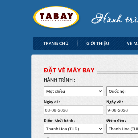
TRANG CHỦ
GIỚI THIỆU
VÉ M
ĐẶT VÉ MÁY BAY
HÀNH TRÌNH :
Ngày đi :
Ngày về :
Điểm khởi hành :
Điểm đến :