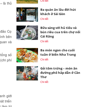
Chi tiết
– là thủ
Ba quán ăn lâu đời hút
khách ở Sài Gòn
Chi tiết
Bữa sáng với hủ tiếu và
n đảo Cọ
bún riêu cua trên chợ nổi
hình bên
Cái Răng
 quan và
Chi tiết
Ba món ngon cho cuối
 tổng số
tuần ở biển Nha Trang
(chi phí
Chi tiết
Gỏi tôm trứng – món ăn
đường phố hấp dẫn ở Cần
Thơ
Chi tiết
anh giới
át triển
c làm từ