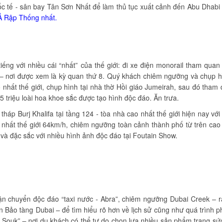
ốc tế - sân bay Tân Sơn Nhất để làm thủ tục xuất cảnh đến Abu Dhabi 
Ả Rập Thống nhất.
ếng với nhiều cái “nhất” của thế giới: đi xe điện monorail tham qua
i – nơi được xem là kỳ quan thứ 8. Quý khách chiêm ngưỡng và chụp 
 nhất thế giới, chụp hình tại nhà thờ Hồi giáo Jumeirah, sau đó tham
45 triệu loài hoa khoe sắc được tạo hình độc đáo. Ăn trưa.
háp Burj Khalifa tại tầng 124 - tòa nhà cao nhất thế giới hiện nay với
hất thế giới 64km/h, chiêm ngưỡng toàn cảnh thành phố từ trên cao 
 và đặc sắc với nhiều hình ảnh độc đáo tại Foutain Show.
 chuyển độc đáo “taxi nước - Abra”, chiêm ngưỡng Dubai Creek – r
 Bảo tàng Dubai – để tìm hiểu rõ hơn về lịch sử cũng như quá trình ph
Souk” – nơi du khách có thể tự do chọn lựa nhiều sản phẩm trang sứ