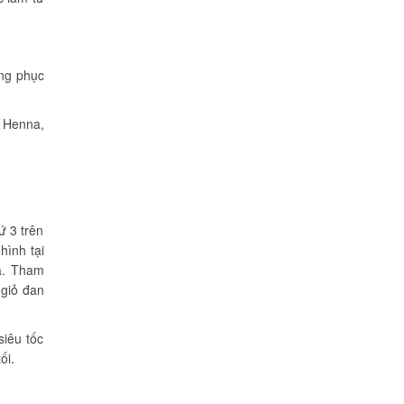
ang phục
ẽ Henna,
ứ 3 trên
hình tại
ga. Tham
 giỏ đan
siêu tốc
ối.