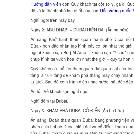
Hướng dẫn viên
đón Quý khách tại cột số 9, ga đi Qu
đô và là thành phố lớn nhất của các
Tiểu vương quốc 
Nghỉ ngơi trên máy bay.
Ngày 2: ABU DHABI – DUBAI HIỆN ĐẠI (Ăn ba bữa)
Ăn sáng. Khởi hành tham quan thành phố Dubai nổi ti
Dừa - hòn đảo nhân tạo hình cây cọ lớn nhất thế giớ
ngoài khách sạn Burj Al Arab – khách sạn “7 sao” cao
chụp hình tại vườn hoa lớn nhất thế giới – quy tụ hơn 
Quý khách có thể lên tham quan đài quan sát của tòa t
tầng là 164 tầng để khám phá thang máy chạy nhanh n
tự túc). Sau đó xem trình diễn nhạc nước thật độc đáo
Ăn tối. Về khách sạn nghỉ ngơi.
Nghỉ đêm tại Dubai.
Ngày 3: KHÁM PHÁ DUBAI CỔ ĐIỂN (Ăn ba bữa)
Ăn sáng. Đoàn tham quan Dubai bằng phương tiện vận
phân chia hai bờ Dubai hiện đại và cổ điển. Tham quan
của Dubai, tham quan và mua sắm tại chợ vàng “Gold 