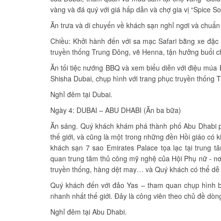
vàng và đá quý với giá hấp dẫn và chợ gia vị “Spice So
Ăn trưa và di chuyển về khách sạn nghỉ ngơi và chuẩn
Chiều: Khởi hành đến với sa mạc Safari bằng xe đặc c
truyền thống Trung Đông, vẽ Henna, tận hưởng buổi c
Ăn tối tiệc nướng BBQ và xem biểu diễn với điệu múa 
Shisha Dubai, chụp hình với trang phục truyền thống 
Nghỉ đêm tại Dubai.
Ngày 4: DUBAI – ABU DHABI (Ăn ba bữa)
Ăn sáng. Quý khách khám phá thành phố Abu Dhabi ph
thế giới, và cũng là một trong những đền Hồi giáo có k
khách sạn 7 sao Emirates Palace tọa lạc tại trung 
quan trung tâm thủ công mỹ nghệ của Hội Phụ nữ - nơ
truyền thống, hàng dệt may… và Quý khách có thể dễ 
Quý khách đến với đảo Yas – tham quan chụp hình bê
nhanh nhất thế giới. Đây là công viên theo chủ đề dòng x
Nghỉ đêm tại Abu Dhabi.