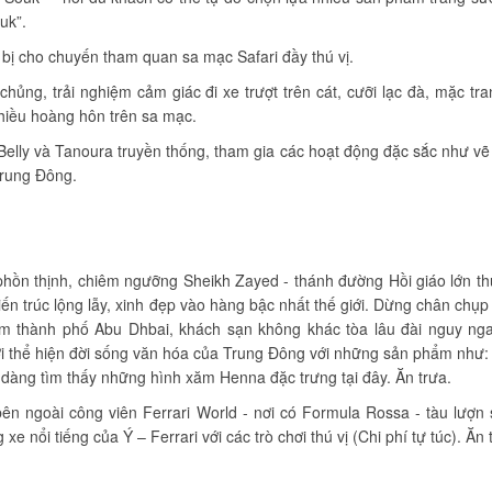
uk”.
 bị cho chuyến tham quan sa mạc Safari đầy thú vị.
hủng, trải nghiệm cảm giác đi xe trượt trên cát, cưỡi lạc đà, mặc tr
hiều hoàng hôn trên sa mạc.
Belly và Tanoura truyền thống, tham gia các hoạt động đặc sắc như v
Trung Đông.
ồn thịnh, chiêm ngưỡng Sheikh Zayed - thánh đường Hồi giáo lớn th
iến trúc lộng lẫy, xinh đẹp vào hàng bậc nhất thế giới. Dừng chân chụp 
tâm thành phố Abu Dhbai, khách sạn không khác tòa lâu đài nguy n
i thể hiện đời sống văn hóa của Trung Đông với những sản phẩm như:
dàng tìm thấy những hình xăm Henna đặc trưng tại đây. Ăn trưa.
n ngoài công viên Ferrari World - nơi có Formula Rossa - tàu lượn 
e nổi tiếng của Ý – Ferrari với các trò chơi thú vị (Chi phí tự túc). Ăn t