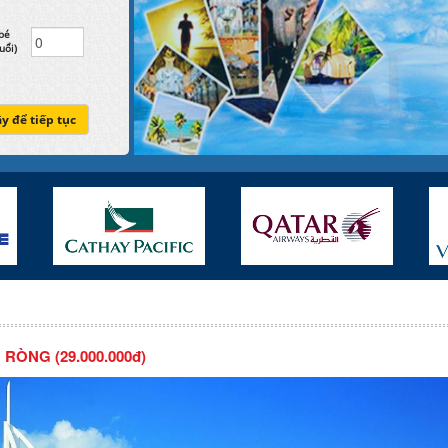
bé
uổi)
ây để tiếp tục
 RÒNG (29.000.000đ)