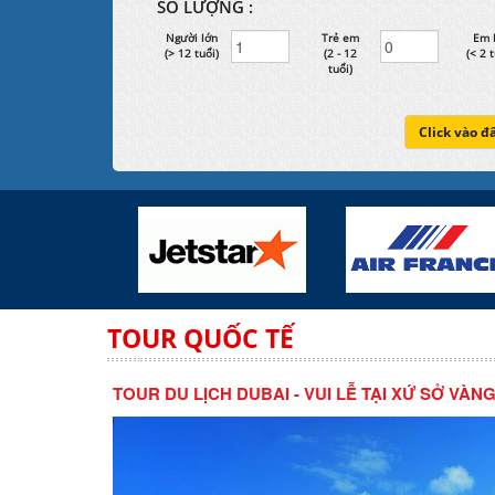
SỐ LƯỢNG :
Người lớn
Trẻ em
Em 
(> 12 tuổi)
(2 - 12
(< 2 t
tuổi)
Click vào đ
TOUR QUỐC TẾ
TOUR DU LỊCH DUBAI - VUI LỄ TẠI XỨ SỞ VÀNG